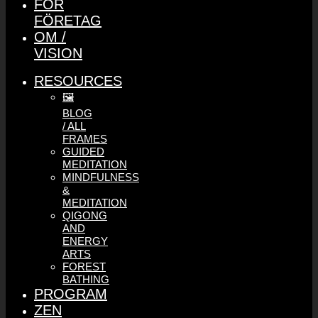
FÖR
FÖRETAG
OM /
VISION
RESOURCES
🖼️
BLOG
/ ALL
FRAMES
GUIDED
MEDITATION
MINDFULNESS
&
MEDITATION
QIGONG
AND
ENERGY
ARTS
FOREST
BATHING
PROGRAM
ZEN