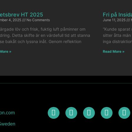
etsbrev HT 2025
Fri på Insi
mber 4, 2025
No Comments
June 11, 2025
ärgade löv och frisk, fuktig luft påminner om
“Kunde sparat m
dring. Detta skifte är en värdefull tid att stanna
sitter åtta män 
se bakåt och lyssna inåt. Genom reflektion
inga distraktio
More »
Read More »
ion.com
 Sweden