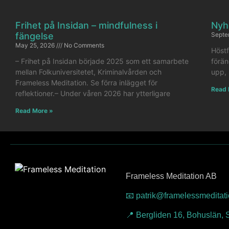
Frihet på Insidan – mindfulness i
Nyh
fängelse
Septe
May 25, 2026
No Comments
Höstf
– Frihet på Insidan började 2025 som ett samarbete
förän
mellan Folkuniversitetet, Kriminalvården och
upp, 
Frameless Meditation. Se förra inlägget för
Read 
reflektioner.– Under våren 2026 har ytterligare
Read More »
Frameless Meditation AB
📧 patrik@framelessmeditat
📍 Bergliden 16, Bohuslän,