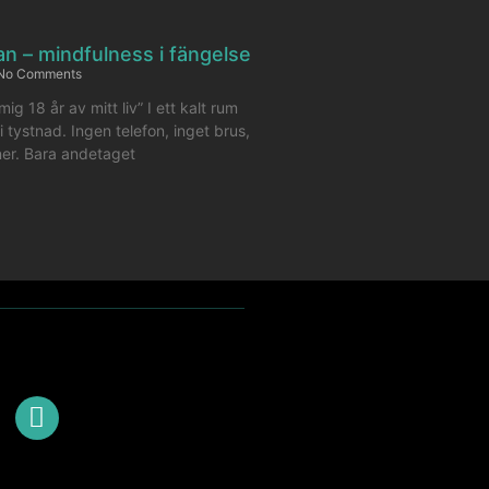
dan – mindfulness i fängelse
No Comments
ig 18 år av mitt liv” I ett kalt rum
i tystnad. Ingen telefon, inget brus,
ner. Bara andetaget