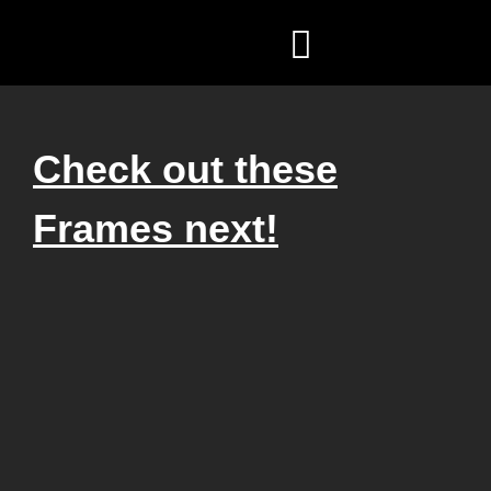
ZEN COACHING
FÖR FÖRETAG
Check out these
Frames next!