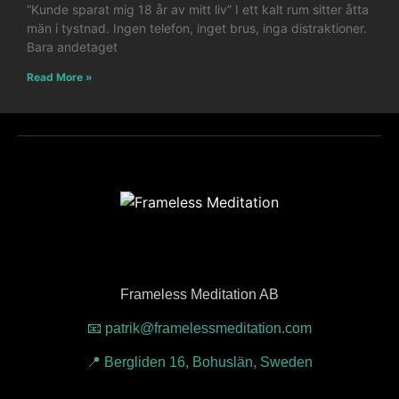
“Kunde sparat mig 18 år av mitt liv” I ett kalt rum sitter åtta
män i tystnad. Ingen telefon, inget brus, inga distraktioner.
Bara andetaget
Read More »
Frameless Meditation AB
📧 patrik@framelessmeditation.com
📍 Bergliden 16, Bohuslän, Sweden