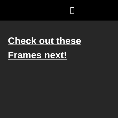
ZEN COACHING
FÖR FÖRETAG
Check out these
Frames next!