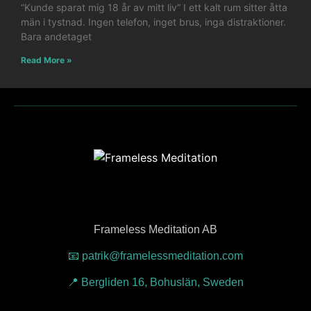
“Kunde sparat mig 18 år av mitt liv” I ett kalt rum sitter åtta
män i tystnad. Ingen telefon, inget brus, inga distraktioner.
Bara andetaget
Read More »
Frameless Meditation AB
📧 patrik@framelessmeditation.com
📍 Bergliden 16, Bohuslän, Sweden