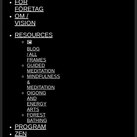
FÖR
FÖRETAG
OM /
VISION
RESOURCES
🖼️
BLOG
/ ALL
FRAMES
GUIDED
MEDITATION
MINDFULNESS
&
MEDITATION
QIGONG
AND
ENERGY
ARTS
FOREST
BATHING
PROGRAM
ZEN