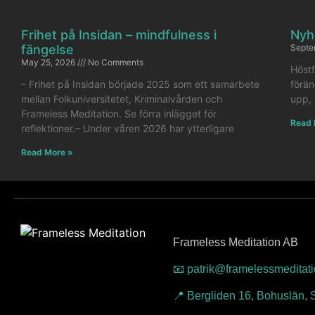
Frihet på Insidan – mindfulness i
Nyh
fängelse
Septe
May 25, 2026
No Comments
Höstf
– Frihet på Insidan började 2025 som ett samarbete
förän
mellan Folkuniversitetet, Kriminalvården och
upp, 
Frameless Meditation. Se förra inlägget för
Read 
reflektioner.– Under våren 2026 har ytterligare
Read More »
Frameless Meditation AB
📧 patrik@framelessmeditat
📍 Bergliden 16, Bohuslän,