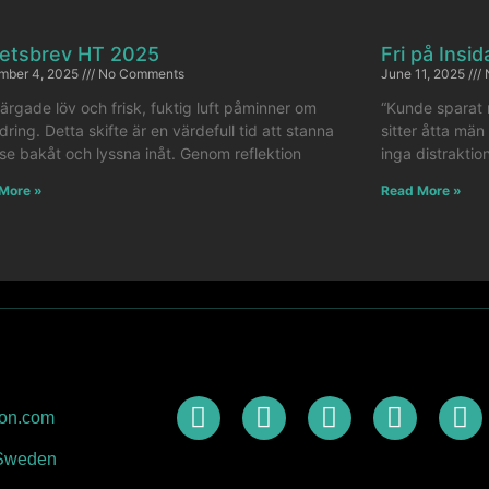
etsbrev HT 2025
Fri på Insi
mber 4, 2025
No Comments
June 11, 2025
ärgade löv och frisk, fuktig luft påminner om
“Kunde sparat m
dring. Detta skifte är en värdefull tid att stanna
sitter åtta män 
se bakåt och lyssna inåt. Genom reflektion
inga distraktio
More »
Read More »
ion.com
 Sweden