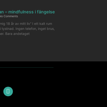
dan – mindfulness i fängelse
No Comments
ig 18 år av mitt liv” I ett kalt rum
i tystnad. Ingen telefon, inget brus,
ner. Bara andetaget