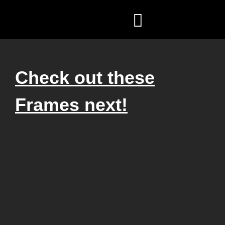
ZEN COACHING
FÖR FÖRETAG
Check out these
Frames next!