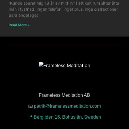
“Kunde sparat mig 18 år av mitt liv” I ett kalt rum sitter åtta
män i tystnad. Ingen telefon, inget brus, inga distraktioner.
Bara andetaget
Read More »
Frameless Meditation AB
📧 patrik@framelessmeditation.com
📍 Bergliden 16, Bohuslän, Sweden